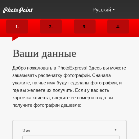
Русский
1.
2.
3.
4.
ВАШИ
ЗАГРУЗКА
ПАРАМЕТРЫ
ЗАКАЗАТЬ
Ваши данные
ДАННЫЕ
ФОТО
ФОТО
Добро пожаловать в PhotoExpress! Здесь вы можете
заказывать распечатку фотографий. Cначала
укажите, на чье имя будут сделаны фотографии, и
где вы желаете их получить. Если у вас есть
карточка клиента, введите ее номер и тогда вы
получите фотографии дешевле:
Имя
*